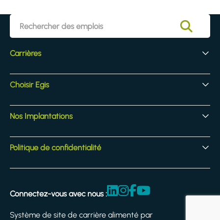
Carrières
Vos débuts chez Egis
Choisir Egis
Recrutement d'experts
Poste phares
Notre culture d’entreprise
Nos Implantations
Nos activités
Les avantages
Implantations
Politique de confidentialité
Juridique et conformité
Conditions générales d'utilisation
Connectez-vous avec nous :
Déclaration d'accessibilité
Système de site de carrière alimenté par