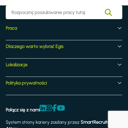
Praca
Pierwsze doświadczenia zawodowe
Dlaczego warto wybrać Egis
Oferty dla doświadczonych pracowników
Oferty dla doświadczonych pracowników
Nasza kultura
Lokalizacje
Nasze działania
Korzyści
Lokalizacje
Polityka prywatności
Prawo i zgodność z przepisami
Zasady i warunki
Połącz się z nami
Oświadczenie o dostępności
System strony kariery zasilany przez
SmartRecruiters