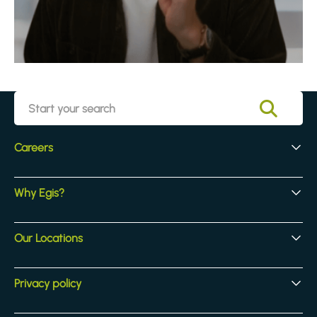
Careers
Early Careers
Why Egis?
Experienced Hires
Core Jobs
Our Culture
Our Locations
Our Activites
Benefits
Locations
Privacy policy
Legal & compliance