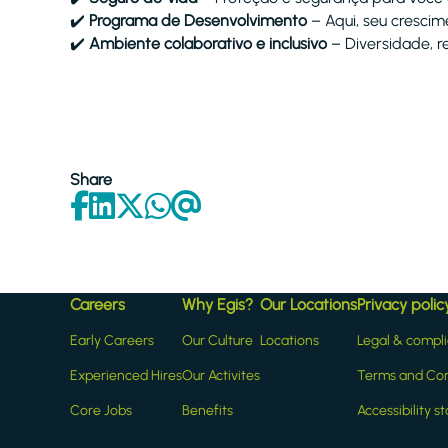
✔️
Programa de Desenvolvimento
– Aqui, seu crescime
✔️
Ambiente colaborativo e inclusivo
– Diversidade, r
Share
Careers
Why Egis?
Our Locations
Privacy polic
Early Careers
Our Culture
Locations
Legal & compl
Experienced Hires
Our Activites
Terms and Con
Core Jobs
Benefits
Accessibility 