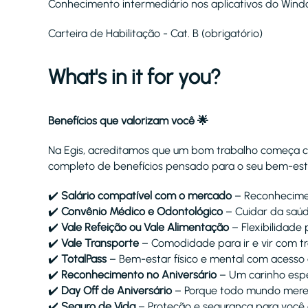
Conhecimento intermediário nos aplicativos do Window
Carteira de Habilitação - Cat. B (obrigatório)
What's in it for you?
Benefícios que valorizam você 🌟
Na Egis, acreditamos que um bom trabalho começa 
completo de benefícios pensado para o seu bem-esta
✔️
Salário compatível com o mercado
– Reconhecimen
✔️
Convênio Médico e Odontológico
– Cuidar da saúde
✔️
Vale Refeição ou Vale Alimentação
– Flexibilidade
✔️
Vale Transporte
– Comodidade para ir e vir com tr
✔️
TotalPass
– Bem-estar físico e mental com acesso 
✔️
Reconhecimento no Aniversário
– Um carinho espec
✔️
Day Off de Aniversário
– Porque todo mundo mere
✔️
Seguro de Vida
– Proteção e segurança para você