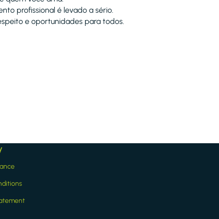
nto profissional é levado a sério.
espeito e oportunidades para todos.
y
iance
ditions
statement