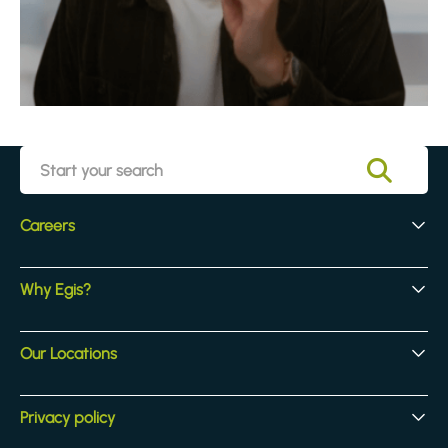
Careers
Early Careers
Why Egis?
Experienced Hires
Core Jobs
Our Culture
Our Locations
Our Activites
Benefits
Locations
Privacy policy