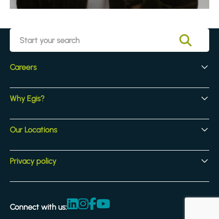
Careers
Early Careers
Why Egis?
Experienced Hires
Core Jobs
Our Culture
Our Locations
Our Activites
Benefits
Locations
Privacy policy
Legal & compliance
Terms and Conditions
Connect with us:
Accessibility statement