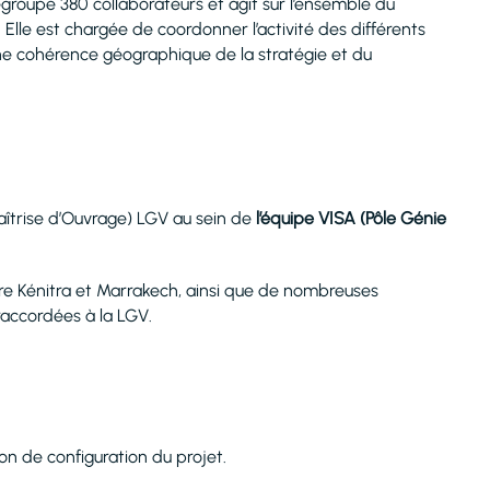
groupe 380 collaborateurs et agit sur l’ensemble du
 Elle est chargée de coordonner l’activité des différents
une cohérence géographique de la stratégie et du
aîtrise d’Ouvrage) LGV au sein de
l’équipe VISA (Pôle
Génie
ntre Kénitra et Marrakech, ainsi que de nombreuses
raccordées à la LGV.
on de configuration du projet.