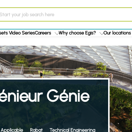
ets Video Series
Careers
Why choose Egis?
Our locations
génieur Génie
 Applicable
Rabat
Technical Engineering