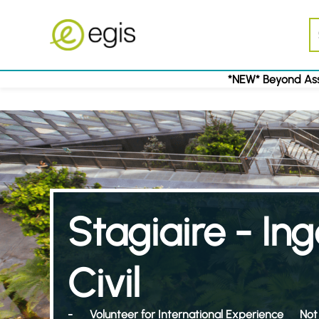
*NEW* Beyond Ass
Stagiaire - In
Civil
-
Volunteer for International Experience
Not