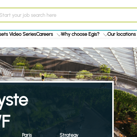
ets Video Series
Careers
Why choose Egis?
Our locations
yste
/F
Paris
Strategy