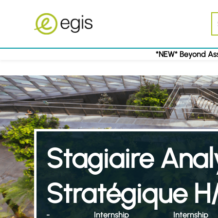
*NEW* Beyond Ass
Stagiaire Anal
Stratégique H
-
Internship
Internship