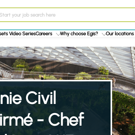
ets Video Series
Careers
Why choose Egis?
Our locations
ie Civil
firmé - Chef