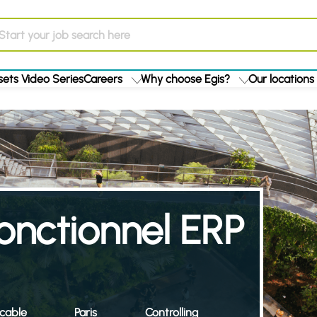
ets Video Series
Careers
Why choose Egis?
Our locations
onctionnel ERP
icable
Paris
Controlling