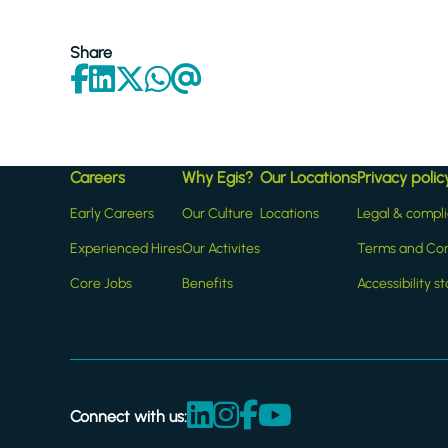
Share
Careers
Why Egis?
Our Locations
Privacy polic
Early Careers
Our Culture
Locations
Legal & compl
Experienced Hires
Our Activites
Terms and Con
Core Jobs
Benefits
Accessibility 
Connect with us: