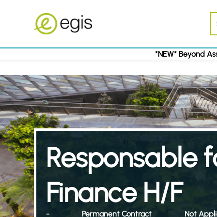
*NEW* Beyond Ass
Responsable f
Finance H/F
-
Permanent Contract
Not Appl