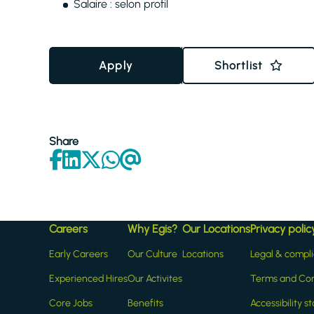
Salaire : selon profil
Apply
Shortlist
Share
Careers
Why Egis?
Our Locations
Privacy polic
Early Careers
Our Culture
Locations
Legal & compl
Experienced Hires
Our Activites
Terms and Con
Core Jobs
Benefits
Accessibility 