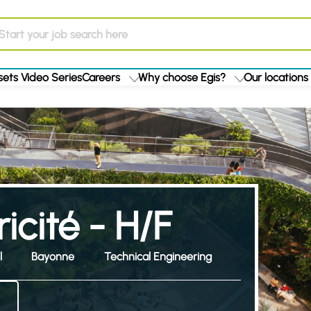
ets Video Series
Careers
Why choose Egis?
Our locations
ricité - H/F
l
Bayonne
Technical Engineering