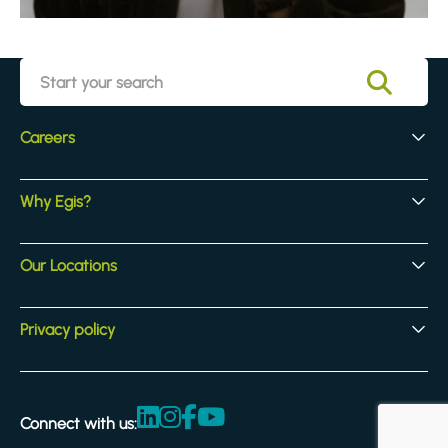
Careers
Early Careers
Why Egis?
Experienced Hires
Core Jobs
Our Culture
Our Locations
Our Activites
Benefits
Locations
Privacy policy
Legal & compliance
Terms and Conditions
Connect with us:
Accessibility statement