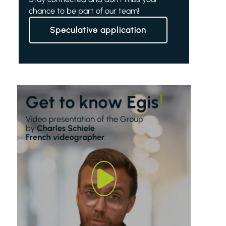
chance to be part of our team!
Speculative application