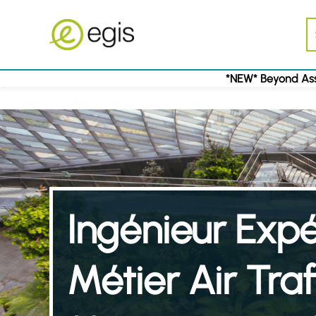
*NEW* Beyond Ass
Ingénieur Exp
Métier Air Traf