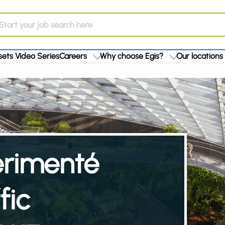
ets Video Series
Careers
Why choose Egis?
Our locations
érimenté
fic