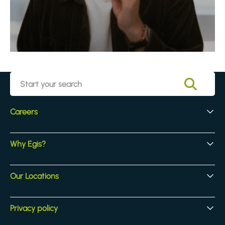
Careers
Early Careers
Why Egis?
Experienced Hires
Core Jobs
Our Culture
Our Locations
Our Activites
Benefits
Locations
Privacy policy