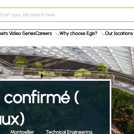
ets Video Series
Careers
Why choose Egis?
Our locations
 confirmé (
aux)
Montpellier
Technical Engineering