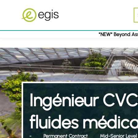
*NEW* Beyond Ass
Ingénieur CVC
fluides médic
-
Permanent Contract
Mid-Senior Level