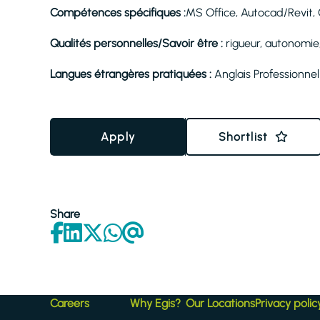
Compétences spécifiques :
MS Office, Autocad/Revit, 
Qualités personnelles/Savoir être :
rigueur, autonomie,
Langues étrangères pratiquées :
Anglais Professionnel
Apply
Shortlist
Share
Careers
Why Egis?
Our Locations
Privacy polic