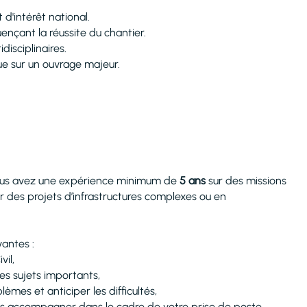
 d'intérêt national.
uençant la réussite du chantier.
disciplinaires.
que sur un ouvrage majeur.
, vous avez une expérience minimum de
5 ans
sur des missions
 des projets d’infrastructures complexes ou en
antes :
il,
es sujets importants,
lèmes et anticiper les difficultés,
s accompagner dans le cadre de votre prise de poste.