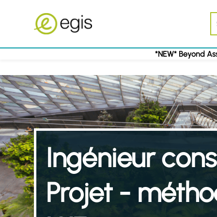
*NEW* Beyond Ass
Ingénieur const
Projet - méth