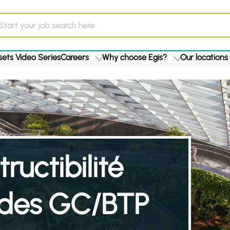
ets Video Series
Careers
Why choose Egis?
Our locations
ructibilité
odes GC/BTP