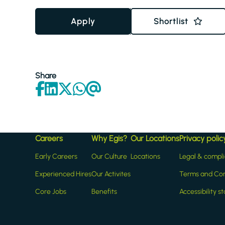
Apply
Shortlist
Share
Careers
Why Egis?
Our Locations
Privacy polic
Early Careers
Our Culture
Locations
Legal & compl
Experienced Hires
Our Activites
Terms and Con
Core Jobs
Benefits
Accessibility 