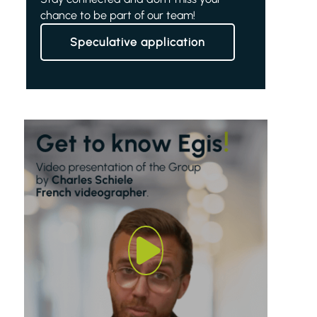
chance to be part of our team!
Speculative application