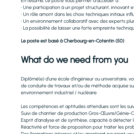
En résumé, ce poste vous permet d'accéder à :
• Une participation à un projet structurant, innovant et
• Un rôle amont dans les choix techniques initiaux infl
• Un environnement collaboratif avec des experts pluri
• La possibilité de laisser une forte empreinte techni
Le poste est basé à Cherbourg-en-Cotentin (50)
What do we need from you
Diplômé(e) d’une école d’ingénieur ou universitaire
de conduite de travaux et/ou de méthode acquise sur
environnement industriel / nucléaire.
Les compétences et aptitudes attendues sont les suiv
Suivi de chantier de production Gros-Œuvre/Génie-Civ
Esprit d'analyse et de synthèse, capacité à détecter l
Réactivité et force de proposition pour traiter les prob
Des formations internes et/ou mentorat pourront vou