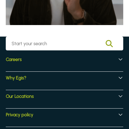
Careers
Early Careers
Why Egis?
Experienced Hires
Core Jobs
Our Culture
Our Locations
Our Activites
Benefits
Locations
Privacy policy
Legal & compliance