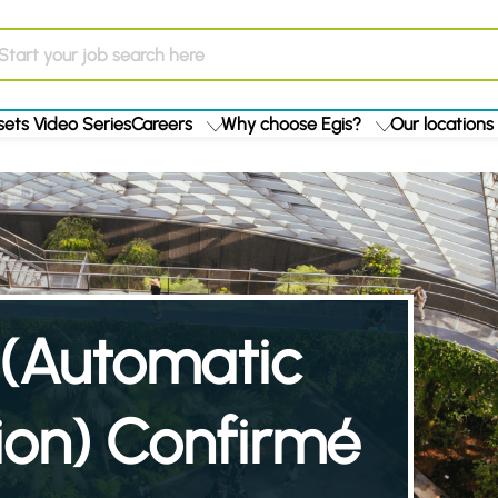
ets Video Series
Careers
Why choose Egis?
Our locations
 (Automatic
ion) Confirmé