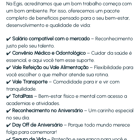
Na Egis, acreditamos que um bom trabalho começa com
um bom ambiente. Por isso, oferecemos um pacote
completo de benefícios pensado para o seu bem-estar,
desenvolvimento e qualidade de vida:
✔️
Salário compatível com o mercado
– Reconhecimento
justo pelo seu talento.
✔️
Convênio Médico e Odontológico
– Cuidar da saúde é
essencial, e aqui você tem esse suporte.
✔️
Vale Refeição ou Vale Alimentação
– Flexibilidade para
você escolher o que melhor atende sua rotina.
✔️
Vale Transporte
– Comodidade para ir e vir com
tranquilidade.
✔️
TotalPass
– Bem-estar físico e mental com acesso a
academias e atividades.
✔️
Reconhecimento no Aniversário
– Um carinho especial
no seu dia.
✔️
Day Off de Aniversário
– Porque todo mundo merece
folga para comemorar!
✔️
Seguro de Vida
– Proteção e segurança para você e