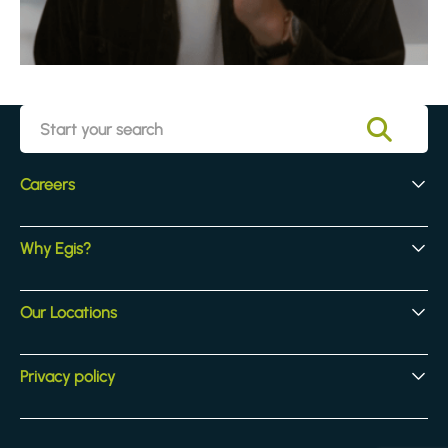
Careers
Early Careers
Why Egis?
Experienced Hires
Core Jobs
Our Culture
Our Locations
Our Activites
Benefits
Locations
Privacy policy
Legal & compliance