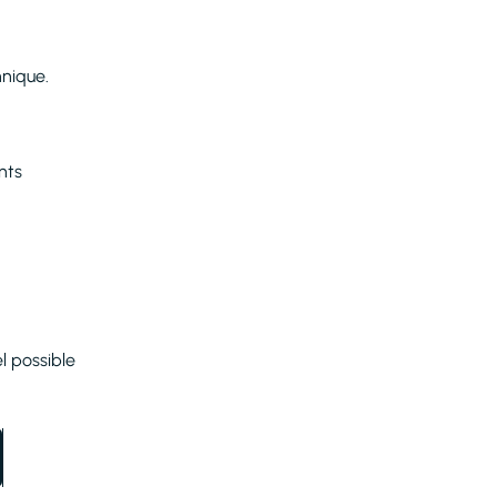
hnique.
nts
l possible