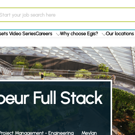
ets Video Series
Careers
Why choose Egis?
Our locations
eur Full Stack
Project Management - Engineering
Meylan