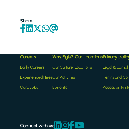
Share
Careers
Why Egis?
Our Locations
Privacy polic
Early Careers
Our Culture
Locations
Legal & compl
Experienced Hires
Our Activites
Terms and Con
Core Jobs
Benefits
Accessibility 
Connect with us: