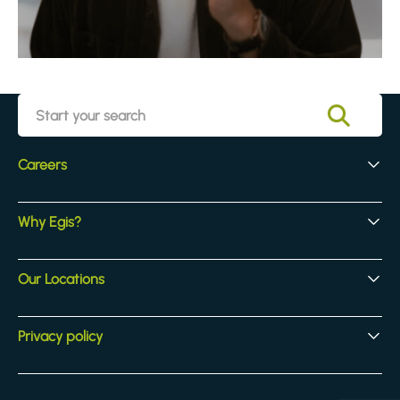
Careers
Early Careers
Why Egis?
Experienced Hires
Core Jobs
Our Culture
Our Locations
Our Activites
Benefits
Locations
Privacy policy
Legal & compliance