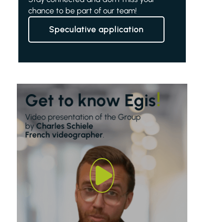
chance to be part of our team!
Speculative application