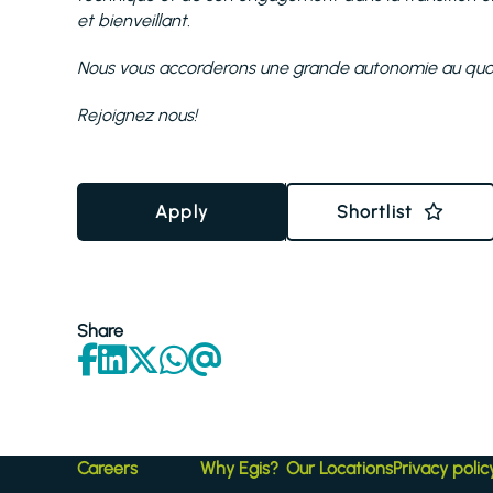
et bienveillant.
Nous vous accorderons une grande autonomie au quotidi
Rejoignez nous!
Apply
Shortlist
Share
Careers
Why Egis?
Our Locations
Privacy polic