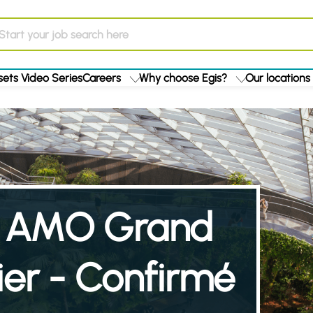
ets Video Series
Careers
Why choose Egis?
Our locations
et AMO Grand
ier - Confirmé