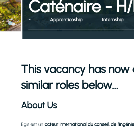
Caténaire - H/
-
Apprenticeship
Internship
This vacancy has now 
similar roles below...
About Us
Egis est un
acteur international du conseil, de l'ingéni