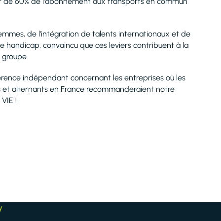
eur de 60% de l'abonnement aux transports en commun
emmes, de l'intégration de talents internationaux et de
de handicap, convaincu que ces leviers contribuent à la
u groupe.
férence indépendant concernant les entreprises où les
ires et alternants en France recommanderaient notre
VIE !
y