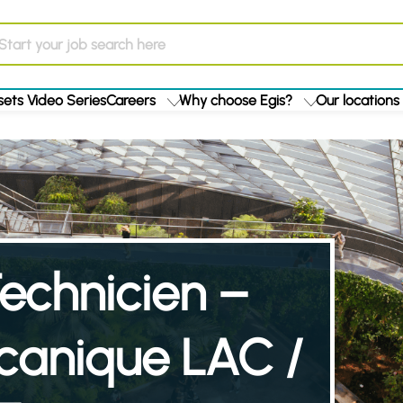
ets Video Series
Careers
Why choose Egis?
Our locations
echnicien –
écanique LAC /